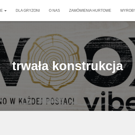
IE
DLA GRYZONI
O NAS
ZAMÓWIENIA HURTOWE
WYROBY
trwała konstrukcja