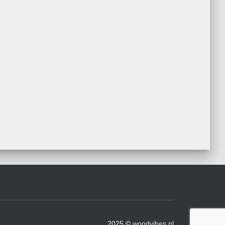
2025 ©
woodvibes.pl