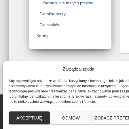
Karmniki dla małych ptaków
Dla nietoperzy
Dla ssaków
Karmy
Zarządzaj zgodą
Aby zapewnić jak najlepsze wrażenia, korzystamy z technologii, takich jak pli
przechowywania i/lub uzyskiwania dostępu do informacji o urządzeniu. Zgod
technologie pozwoli nam przetwarzać dane, takie jak zachowanie podczas p
lub unikalne identyfikatory na tej stronie. Brak wyrażenia zgody lub wycofani
może niekorzystnie wpłynąć na niektóre cechy i funkcje.
AKCEPTUJĘ
ODMÓW
ZOBACZ PREFE
0
MOJE KONTO
DOSTAWA
PŁATNOŚCI
ZWR