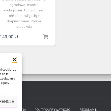
ogrodowe, trwałe i
ekologiczne. Chroni przed
chłodem, wilgocią i
drapieżnikami. Polska
produkcja
149,00
zł
ki cookie, do
a na te
rzeglądania
e zgody
RENCJE
OT LUB WYMIANA
POLITYKA PRYWATNOŚCI
REGULAMIN