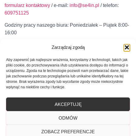
formularz kontaktowy
/ e-mail:
info@se4in.pl
/ telefon:
609751125
Godziny pracy naszego biura: Poniedziałek – Piątek 8:00-
16:00
Zarządzaj zgodą
Aby zapewnić jak najlepsze wrażenia, korzystamy z technologii, takich jak
pliki cookie, do przechowywania i/lub uzyskiwania dostępu do informacji o
urządzeniu. Zgoda na te technologie pozwoli nam przetwarzać dane, takie
jak zachowanie podczas przeglądania lub unikalne identyfikatory na tej
stronie. Brak wyrażenia zgody lub wycofanie zgody może niekorzystnie
wpłynąć na niektóre cechy i funkcje.
MOJE KONTO
DOSTAWA
PŁATNOŚCI
AKCEPTUJĘ
ZWROT LUB WYMIANA
POLITYKA PRYWATNOŚCI
ODMÓW
REGULAMIN
0
ZOBACZ PREFERENCJE