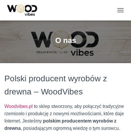
P
R
Z
E
Ł
O nas
Ą
C
Z
N
A
W
I
Polski producent wyrobów z
G
A
drewna – WoodVibes
C
J
Ę
Woodvibes.pl
to sklep stworzony, aby połączyć tradycyjne
rzemiosło i produkcję z nowymi możliwościami, które daje
Internet. Jesteśmy
polskim producentem wyrobów z
drewna
, posiadającym ogromną wiedzę o tym surowcu.