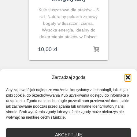
Kule tłuszczowe dla ptaków – 5
szt. Naturalny pokarm zimowy
bogaty w tłuszcze i ziarna.
Wysoka energia, idealny do
dokarmiania ptaków w Polsce.
10,00
zł
Zarządzaj zgodą
Aby zapewnić jak najlepsze wrażenia, korzystamy z technologii, takich jak
pliki cookie, do przechowywania i/lub uzyskiwania dostępu do informacji o
urządzeniu. Zgoda na te technologie pozwoli nam przetwarzać dane, takie
jak zachowanie podczas przeglądania lub unikalne identyfikatory na tej
stronie. Brak wyrażenia zgody lub wycofanie zgody może niekorzystnie
wpłynąć na niektóre cechy i funkcje.
AKCEPTUJĘ