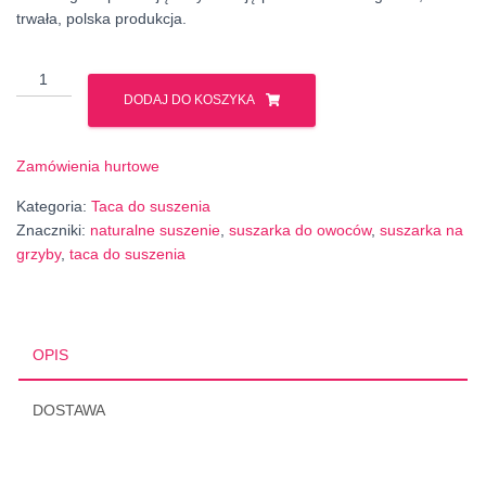
trwała, polska produkcja.
ilość
Drewniana
DODAJ DO KOSZYKA
suszarka
na
Zamówienia hurtowe
grzyby
i
Kategoria:
Taca do suszenia
owoce
Znaczniki:
naturalne suszenie
,
suszarka do owoców
,
suszarka na
–
grzyby
,
taca do suszenia
naturalna
taca
do
suszenia
OPIS
DOSTAWA