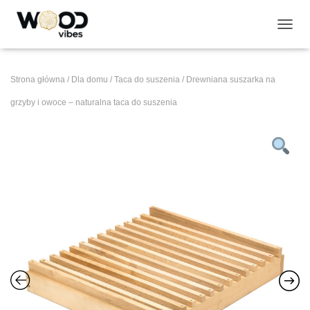
P
R
Z
E
Strona główna
/
Dla domu
/
Taca do suszenia
/ Drewniana suszarka na
Ł
Ą
grzyby i owoce – naturalna taca do suszenia
C
Z
N
A
W
I
G
A
C
J
Ę