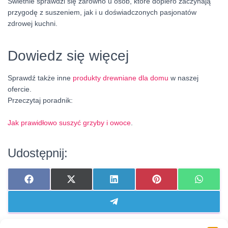
Świetnie sprawdzi się zarówno u osób, które dopiero zaczynają
przygodę z suszeniem, jak i u doświadczonych pasjonatów
zdrowej kuchni.
Dowiedz się więcej
Sprawdź także inne
produkty drewniane dla domu
w naszej
ofercie.
Przeczytaj poradnik:
Jak prawidłowo suszyć grzyby i owoce
.
Udostępnij:
SHARE
SHARE
SHARE
SHARE
SHARE
F
X
L
P
W
ON
ON
ON
ON
ON
A
(
I
I
H
C
T
N
N
A
E
W
K
T
T
SHARE
T
B
I
E
E
S
ON
E
O
T
D
R
A
L
O
T
I
E
P
E
K
E
N
S
P