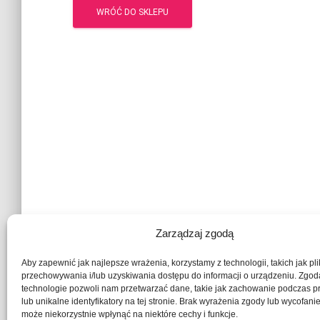
WRÓĆ DO SKLEPU
Zarządzaj zgodą
Aby zapewnić jak najlepsze wrażenia, korzystamy z technologii, takich jak pli
przechowywania i/lub uzyskiwania dostępu do informacji o urządzeniu. Zgod
technologie pozwoli nam przetwarzać dane, takie jak zachowanie podczas p
lub unikalne identyfikatory na tej stronie. Brak wyrażenia zgody lub wycofani
może niekorzystnie wpłynąć na niektóre cechy i funkcje.