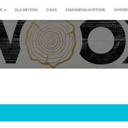
IE
DLA GRYZONI
O NAS
ZAMÓWIENIA HURTOWE
WYROBY