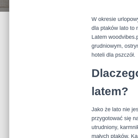
W okresie urlopow
dla ptaków lato to
Latem woodvibes.pl
grudniowym, ostrym
hoteli dla pszczół.
Dlaczeg
latem?
Jako że lato nie j
przygotować się n
utrudniony, karmnik
małych ptaków. Ka