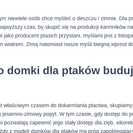
ym niewiele osób chce myśleć o deszczu i zimnie. Dla
 najwyższy czas, by skupić się na produkcji karmników n
 jako producent ptasich przystani, myślami jest z listop
 wiatrem. Zimą natomiast nasze myśli biegną wprost do
o domki dla ptaków budu
est właściwym czasem do dokarmiania ptactwa, skupiamy 
a jesienno-zimowy popyt. W tym czasie, gdy dostęp do p
i pozwalają zapewnić jego stały dostęp dla zięb, sikorek,
żdy z modeli domków dla ptaków ma próg zapobiegając