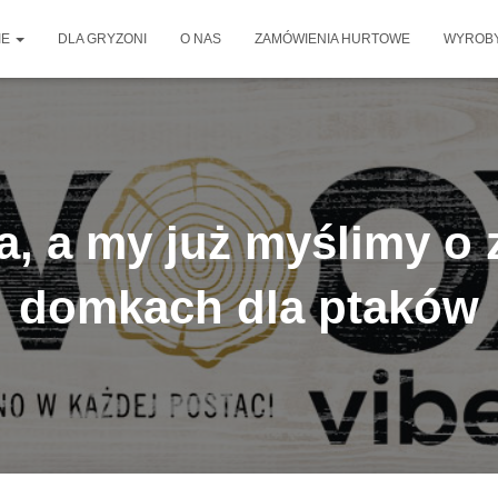
IE
DLA GRYZONI
O NAS
ZAMÓWIENIA HURTOWE
WYROBY
ta, a my już myślimy 
domkach dla ptaków