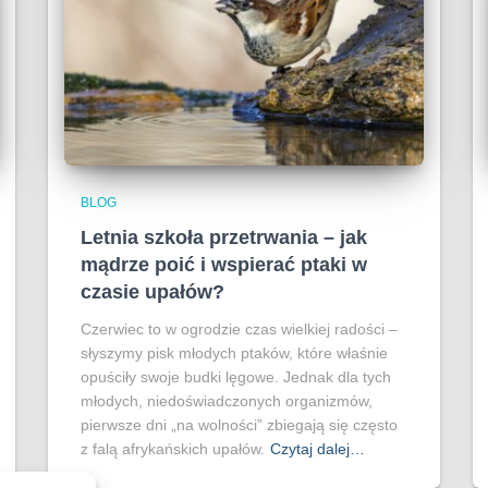
BLOG
Letnia szkoła przetrwania – jak
mądrze poić i wspierać ptaki w
czasie upałów?
Czerwiec to w ogrodzie czas wielkiej radości –
słyszymy pisk młodych ptaków, które właśnie
opuściły swoje budki lęgowe. Jednak dla tych
młodych, niedoświadczonych organizmów,
pierwsze dni „na wolności” zbiegają się często
z falą afrykańskich upałów.
Czytaj dalej…