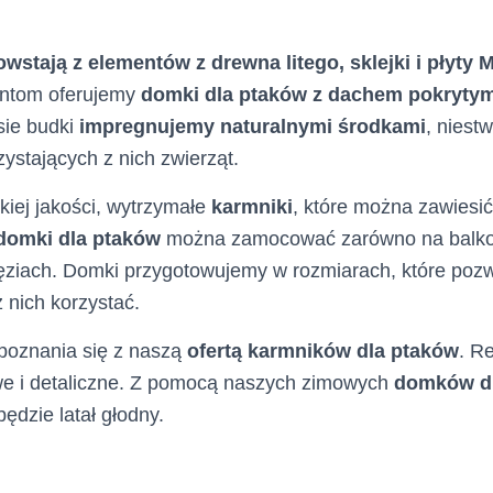
wstają z elementów z drewna litego, sklejki i płyty
ntom oferujemy
domki dla ptaków z dachem pokryty
sie budki
impregnujemy naturalnymi środkami
, niest
zystających z nich zwierząt.
iej jakości, wytrzymałe
karmniki
, które można zawiesi
domki dla ptaków
można zamocować zarówno na balkon
ęziach. Domki przygotowujemy w rozmiarach, które poz
 nich korzystać.
poznania się z naszą
ofertą karmników dla ptaków
. R
e i detaliczne. Z pomocą naszych zimowych
domków d
będzie latał głodny.