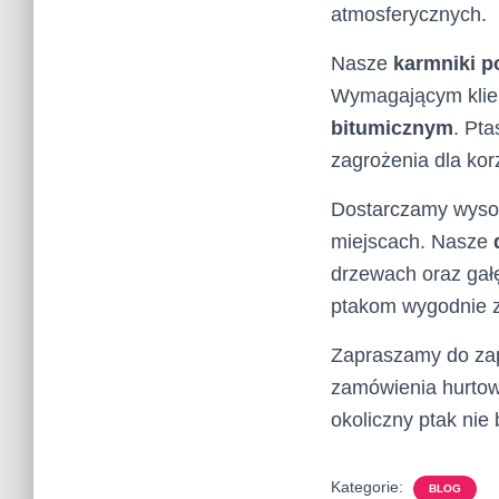
atmosferycznych.
Nasze
karmniki po
Wymagającym klie
bitumicznym
. Pta
zagrożenia dla kor
Dostarczamy wysok
miejscach. Nasze
drzewach oraz gał
ptakom wygodnie z
Zapraszamy do za
zamówienia hurtow
okoliczny ptak nie 
Kategorie:
BLOG