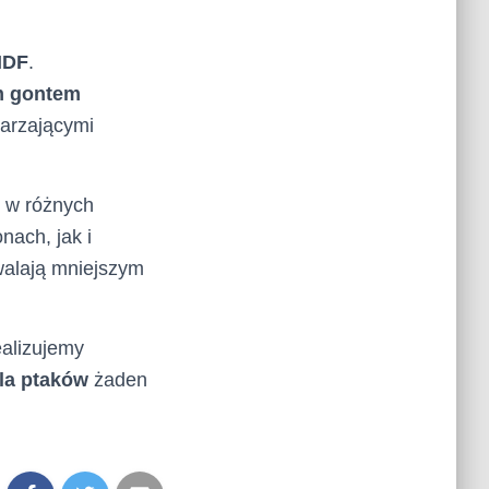
 MDF
.
m gontem
warzającymi
ć w różnych
ach, jak i
walają mniejszym
ealizujemy
la ptaków
żaden