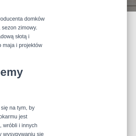
 producenta domków
a sezon zimowy.
adową słotą i
 maja i projektów
jemy
się na tym, by
okarmu jest
 wróbli i innych
y wysypywaniu się