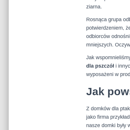
ziarna.
Rosnąca grupa od
potwierdzeniem, ż
odbiorców odnośnie 
mniejszych. Oczywi
Jak wspomnieliśmy 
dla pszczół
i inny
wyposażeni w prod
Jak pow
Z domków dla ptakó
jako firma przykła
nasze domki były w