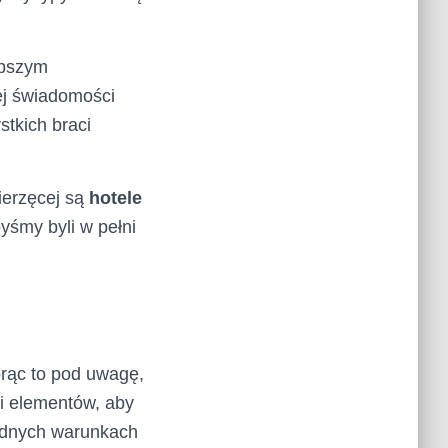
epszym
ej świadomości
stkich braci
ierzęcej są
hotele
yśmy byli w pełni
orąc to pod uwagę,
 i elementów, aby
rudnych warunkach