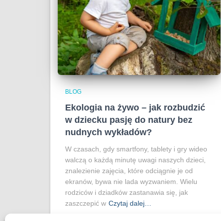
BLOG
Ekologia na żywo – jak rozbudzić
w dziecku pasję do natury bez
nudnych wykładów?
W czasach, gdy smartfony, tablety i gry wideo
walczą o każdą minutę uwagi naszych dzieci,
znalezienie zajęcia, które odciągnie je od
ekranów, bywa nie lada wyzwaniem. Wielu
rodziców i dziadków zastanawia się, jak
zaszczepić w
Czytaj dalej…