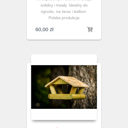
solidny i trwały. Idealny do
ogrodu, na taras i balkon.
Polska produkcja
60,00
zł