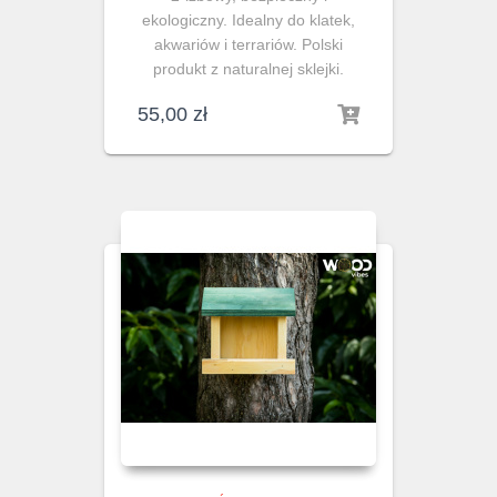
ekologiczny. Idealny do klatek,
akwariów i terrariów. Polski
produkt z naturalnej sklejki.
55,00
zł