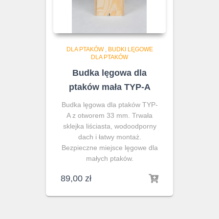
DLA PTAKÓW
,
BUDKI LĘGOWE
DLA PTAKÓW
Budka lęgowa dla
ptaków mała TYP-A
Budka lęgowa dla ptaków TYP-
A z otworem 33 mm. Trwała
sklejka liściasta, wodoodporny
dach i łatwy montaż.
Bezpieczne miejsce lęgowe dla
małych ptaków.
89,00
zł