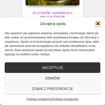
DLA PTAKÓW
,
KARMNIKI DLA
MAŁYCH PTAKÓW
Zarządzaj zgodą
Drewniany karmnik dla
ptaków z sosny –
Aby zapewnić jak najlepsze wrażenia, korzystamy z technologii, takich jak
brązowy, ekologiczny,
pliki cookie, do przechowywania i/lub uzyskiwania dostępu do informacji o
urządzeniu. Zgoda na te technologie pozwoli nam przetwarzać dane, takie
wiszący
jak zachowanie podczas przeglądania lub unikalne identyfikatory na tej
stronie. Brak wyrażenia zgody lub wycofanie zgody może niekorzystnie
Drewniany karmnik dla ptaków
wpłynąć na niektóre cechy i funkcje.
z sosny w kolorze brązowym.
Ekologiczny, wiszący na
AKCEPTUJĘ
łańcuszku, z czterospadowym
dachem. Solidny, trwały, polska
ODMÓW
produkcja.
0
145,00
zł
ZOBACZ PREFERENCJE
Polityka prywatności
Polityka prywatności