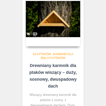
DLA PTAKÓW
,
KARMNIKI DLA
MAŁYCH PTAKÓW
Drewniany karmnik dla
ptaków wiszący – duży,
sosnowy, dwuspadowy
dach
Wiszący drewniany karmnik dla
ptaków z sosny, z
dwuspadowym dachem. Duży,